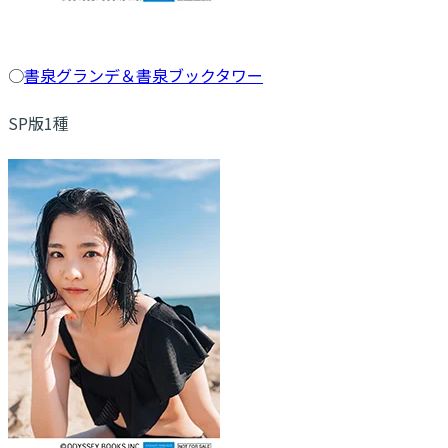
○
書泉グランデ＆書泉ブックタワー
SP版1種