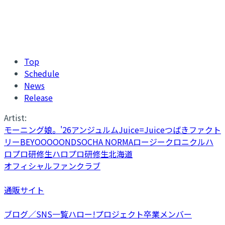
Top
Schedule
News
Release
Artist:
モーニング娘。'26
アンジュルム
Juice=Juice
つばきファクト
リー
BEYOOOOONDS
OCHA NORMA
ロージークロニクル
ハ
ロプロ研修生
ハロプロ研修生北海道
オフィシャルファンクラブ
通販サイト
ブログ／SNS一覧
ハロー!プロジェクト卒業メンバー