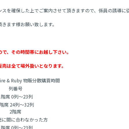
ンスを確保した上でご案内させて頂きますので、係員の誘導に
頂きます様お願い致します。
ので、その時間帯にお越し下さい。
販売は全て場外扱いとなります。
phire & Ruby 物販分散購買時間
列番号
1階席 0列～23列
1階席 24列～32列
2階席
売に間に合わなかった方
1階席 0列～23列