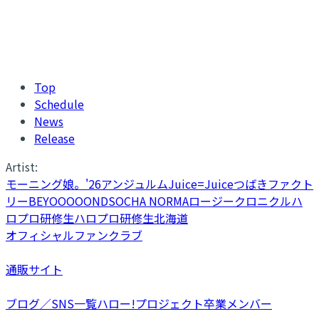
Top
Schedule
News
Release
Artist:
モーニング娘。'26
アンジュルム
Juice=Juice
つばきファクト
リー
BEYOOOOONDS
OCHA NORMA
ロージークロニクル
ハ
ロプロ研修生
ハロプロ研修生北海道
オフィシャルファンクラブ
通販サイト
ブログ／SNS一覧
ハロー!プロジェクト卒業メンバー