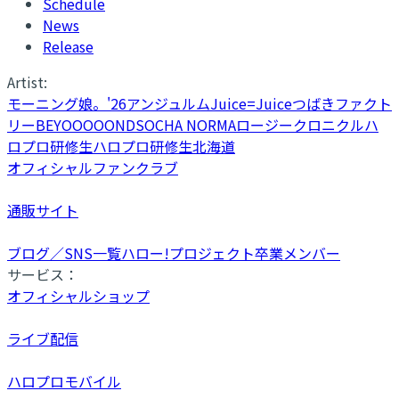
Schedule
News
Release
Artist:
モーニング娘。'26
アンジュルム
Juice=Juice
つばきファクト
リー
BEYOOOOONDS
OCHA NORMA
ロージークロニクル
ハ
ロプロ研修生
ハロプロ研修生北海道
オフィシャルファンクラブ
通販サイト
ブログ／SNS一覧
ハロー!プロジェクト卒業メンバー
サービス：
オフィシャルショップ
ライブ配信
ハロプロモバイル