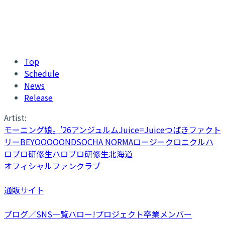
Top
Schedule
News
Release
Artist:
モーニング娘。'26
アンジュルム
Juice=Juice
つばきファクト
リー
BEYOOOOONDS
OCHA NORMA
ロージークロニクル
ハ
ロプロ研修生
ハロプロ研修生北海道
オフィシャルファンクラブ
通販サイト
ブログ／SNS一覧
ハロー!プロジェクト卒業メンバー