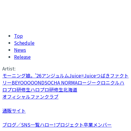
Top
Schedule
News
Release
Artist:
モーニング娘。'26
アンジュルム
Juice=Juice
つばきファクト
リー
BEYOOOOONDS
OCHA NORMA
ロージークロニクル
ハ
ロプロ研修生
ハロプロ研修生北海道
オフィシャルファンクラブ
通販サイト
ブログ／SNS一覧
ハロー!プロジェクト卒業メンバー