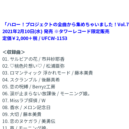
「ハロー！プロジェクトの全曲から集めちゃいました！Vol.7
2021年2月10日(水) 発売 ※タワーレコード限定販売
定価￥2,000＋税 / UFCW-1153
＜収録曲＞
01. サルビアの花 / 市井紗耶香
02. ♡桃色片想い♡ / 松浦亜弥
03. ロマンティック 浮かれモード / 藤本美貴
04. スクランブル / 後藤真希
05. 恋の呪縛 / Berryz工房
06. 涙が止まらない放課後 / モーニング娘。
07. Missラブ探偵 / W
08. 香水 / メロン記念日
09. 大切 / 藤本美貴
10. 恋のヌケガラ / 美勇伝
11. 声 / モーニング娘。