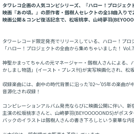
タワレコ企画の人気コンピシリーズ、『ハロー！プロジェク
映画『あの頃。』の原作者・劔樹人セレクトの全18曲入りで2/
映画公開＆コンピ復活記念で、松坂桃李、山﨑夢羽(BEYOOOOONDS) 
タワーレコード限定発売でリリースしている、ハロー！プロ
「ハロー！プロジェクトの全曲から集めちゃいました！ Vol.7
神聖かまってちゃんの元マネージャー・劔樹人さんによる、
かしまし物語」(イースト・プレス刊)が実写映画化され、松坂
収録楽曲には、劇中の時代背景に沿った'02～'05年の楽曲
音源化され収録！
コンピレーションアルバム発売ならびに映画公開に伴い、新宿店始動の
主演の松坂桃李さんと、山﨑夢羽(BEYOOOOONDS)がポス
バックのイラストは劔樹人さんの書き下ろしという豪華な内