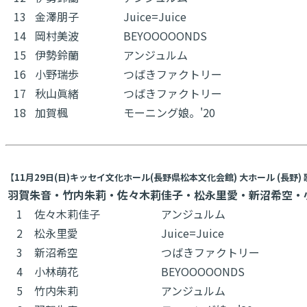
13
金澤朋子
Juice=Juice
14
岡村美波
BEYOOOOONDS
15
伊勢鈴蘭
アンジュルム
16
小野瑞歩
つばきファクトリー
17
秋山眞緒
つばきファクトリー
18
加賀楓
モーニング娘。'20
【11月29日(日)キッセイ文化ホール(長野県松本文化会館) 大ホール (長野)
羽賀朱音・竹内朱莉・佐々木莉佳子・松永里愛・新沼希空・
1
佐々木莉佳子
アンジュルム
2
松永里愛
Juice=Juice
3
新沼希空
つばきファクトリー
4
小林萌花
BEYOOOOONDS
5
竹内朱莉
アンジュルム