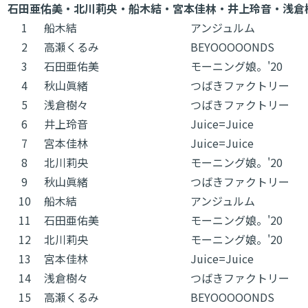
石田亜佑美・北川莉央・船木結・宮本佳林・井上玲音・浅倉
1
船木結
アンジュルム
2
高瀬くるみ
BEYOOOOONDS
3
石田亜佑美
モーニング娘。'20
4
秋山眞緒
つばきファクトリー
5
浅倉樹々
つばきファクトリー
6
井上玲音
Juice=Juice
7
宮本佳林
Juice=Juice
8
北川莉央
モーニング娘。'20
9
秋山眞緒
つばきファクトリー
10
船木結
アンジュルム
11
石田亜佑美
モーニング娘。'20
12
北川莉央
モーニング娘。'20
13
宮本佳林
Juice=Juice
14
浅倉樹々
つばきファクトリー
15
高瀬くるみ
BEYOOOOONDS