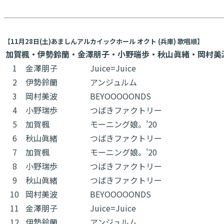
【11月28日(土)あましんアルカイックホール オクト (兵庫) 歌唱順】
加賀楓・伊勢鈴蘭・金澤朋子・小野瑞歩・秋山眞緒・岡村美
1
金澤朋子
Juice=Juice
2
伊勢鈴蘭
アンジュルム
3
岡村美波
BEYOOOOONDS
4
小野瑞歩
つばきファクトリー
5
加賀楓
モーニング娘。'20
6
秋山眞緒
つばきファクトリー
7
加賀楓
モーニング娘。'20
8
小野瑞歩
つばきファクトリー
9
秋山眞緒
つばきファクトリー
10
岡村美波
BEYOOOOONDS
11
金澤朋子
Juice=Juice
12
伊勢鈴蘭
アンジュルム