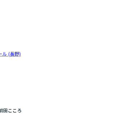
ル (長野)
前田こころ