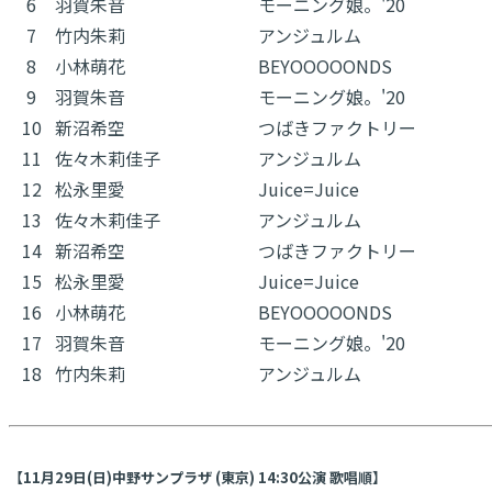
6
羽賀朱音
モーニング娘。'20
7
竹内朱莉
アンジュルム
8
小林萌花
BEYOOOOONDS
9
羽賀朱音
モーニング娘。'20
10
新沼希空
つばきファクトリー
11
佐々木莉佳子
アンジュルム
12
松永里愛
Juice=Juice
13
佐々木莉佳子
アンジュルム
14
新沼希空
つばきファクトリー
15
松永里愛
Juice=Juice
16
小林萌花
BEYOOOOONDS
17
羽賀朱音
モーニング娘。'20
18
竹内朱莉
アンジュルム
【11月29日(日)中野サンプラザ (東京) 14:30公演 歌唱順】