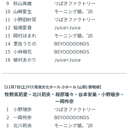
9
秋山眞緒
つばきファクトリー
10
山﨑愛生
モーニング娘。'20
11
小野田紗栞
つばきファクトリー
12
稲場愛香
Juice=Juice
13
岡村ほまれ
モーニング娘。'20
14
里吉うたの
BEYOOOOONDS
15
小林萌花
BEYOOOOONDS
16
植村あかり
Juice=Juice
【11月7日(土)YCC県民文化ホール 小ホール (山梨) 歌唱順】
牧野真莉愛・北川莉央・段原瑠々・谷本安美・小野瑞歩・
一岡伶奈
1
小野瑞歩
つばきファクトリー
2
一岡伶奈
BEYOOOOONDS
3
北川莉央
モーニング娘。'20