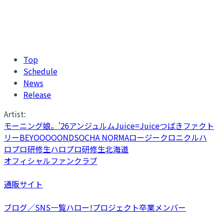
Top
Schedule
News
Release
Artist:
モーニング娘。'26
アンジュルム
Juice=Juice
つばきファクト
リー
BEYOOOOONDS
OCHA NORMA
ロージークロニクル
ハ
ロプロ研修生
ハロプロ研修生北海道
オフィシャルファンクラブ
通販サイト
ブログ／SNS一覧
ハロー!プロジェクト卒業メンバー