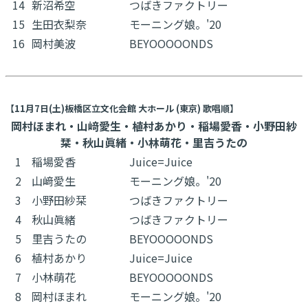
14
新沼希空
つばきファクトリー
15
生田衣梨奈
モーニング娘。'20
16
岡村美波
BEYOOOOONDS
【11月7日(土)板橋区立文化会館 大ホール (東京) 歌唱順】
岡村ほまれ・山﨑愛生・植村あかり・稲場愛香・小野田紗
栞・秋山眞緒・小林萌花・里吉うたの
1
稲場愛香
Juice=Juice
2
山﨑愛生
モーニング娘。'20
3
小野田紗栞
つばきファクトリー
4
秋山眞緒
つばきファクトリー
5
里吉うたの
BEYOOOOONDS
6
植村あかり
Juice=Juice
7
小林萌花
BEYOOOOONDS
8
岡村ほまれ
モーニング娘。'20