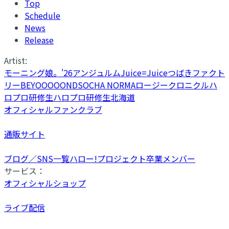
Top
Schedule
News
Release
Artist:
モーニング娘。'26
アンジュルム
Juice=Juice
つばきファクト
リー
BEYOOOOONDS
OCHA NORMA
ロージークロニクル
ハ
ロプロ研修生
ハロプロ研修生北海道
オフィシャルファンクラブ
通販サイト
ブログ／SNS一覧
ハロー!プロジェクト卒業メンバー
サービス：
オフィシャルショップ
ライブ配信