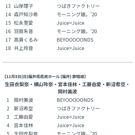
13
山岸理子
つばきファクトリー
14
森戸知沙希
モーニング娘。'20
15
松永里愛
Juice=Juice
16
羽賀朱音
モーニング娘。'20
17
高瀬くるみ
BEYOOOOONDS
18
井上玲音
Juice=Juice
【11月8日(日)福井県県民ホール (福井) 歌唱順】
生田衣梨奈・横山玲奈・宮本佳林・工藤由愛・新沼希空・
岡村美波
1
岡村美波
BEYOOOOONDS
2
新沼希空
つばきファクトリー
3
工藤由愛
Juice=Juice
4
宮本佳林
Juice=Juice
5
生田衣梨奈
モーニング娘。'20