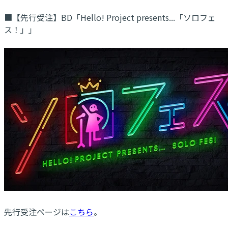
■【先行受注】BD「Hello! Project presents...「ソロフェ
ス！」」
先行受注ページは
こちら
。