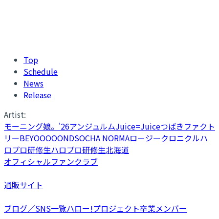
Top
Schedule
News
Release
Artist:
モーニング娘。'26
アンジュルム
Juice=Juice
つばきファクト
リー
BEYOOOOONDS
OCHA NORMA
ロージークロニクル
ハ
ロプロ研修生
ハロプロ研修生北海道
オフィシャルファンクラブ
通販サイト
ブログ／SNS一覧
ハロー!プロジェクト卒業メンバー