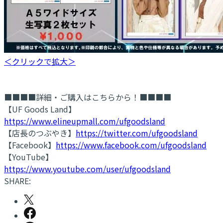
＜クリックで拡大＞
■■■■詳細・ご購入はこちらから！■■■■
【UF Goods Land】
https://www.elineupmall.com/ufgoodsland
【店長のつぶやき】
https://twitter.com/ufgoodsland
【Facebook】
https://www.facebook.com/ufgoodsland
【YouTube】
https://www.youtube.com/user/ufgoodsland
SHARE: