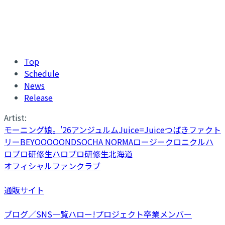
Top
Schedule
News
Release
Artist:
モーニング娘。'26
アンジュルム
Juice=Juice
つばきファクト
リー
BEYOOOOONDS
OCHA NORMA
ロージークロニクル
ハ
ロプロ研修生
ハロプロ研修生北海道
オフィシャルファンクラブ
通販サイト
ブログ／SNS一覧
ハロー!プロジェクト卒業メンバー