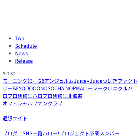
Top
Schedule
News
Release
Artist:
モーニング娘。'26
アンジュルム
Juice=Juice
つばきファクト
リー
BEYOOOOONDS
OCHA NORMA
ロージークロニクル
ハ
ロプロ研修生
ハロプロ研修生北海道
オフィシャルファンクラブ
通販サイト
ブログ／SNS一覧
ハロー!プロジェクト卒業メンバー