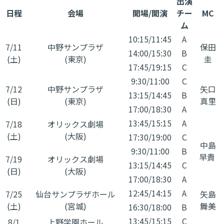
出演
日程
会場
開場/開演
チー
MC
ム
10:15/11:45
A
7/11
中野サンプラザ
保田
14:00/15:30
B
(土)
(東京)
圭
17:45/19:15
C
9:30/11:00
C
7/12
中野サンプラザ
矢口
13:15/14:45
B
(日)
​(東京)
真里
17:00/18:30
A
13:45/15:15
A
7/18
オリックス劇場
(土)
(大阪)
17:30/19:00
C
中島
9:30/11:00
B
早貴
7/19
オリックス劇場
13:15/14:45
C
(日)
(大阪)
17:00/18:30
A
12:45/14:15
A
7/25
仙台サンプラザホール
矢島
(土)
(宮城)
舞美
16:30/18:00
B
13:45/15:15
C
8/1
上野学園ホール