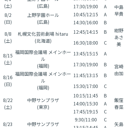
(土)
(広島)
17:30/19:00
A
中島
早貴
10:45/12:15
A
8/2
上野学園ホール
(日)
​(広島)
14:30/16:00
B
紺野
12:45/14:15
B
8/8
札幌文化芸術劇場 hitaru
あさ
(土)
(北海道)
16:30/18:00
C
美
福岡国際会議場 メインホー
13:45/15:15
A
8/15
ル
(土)
17:30/19:00
B
(福岡)
宮崎
由加
福岡国際会議場 メインホー
11:45/13:15
B
8/16
ル
(日)
15:30/17:00
C
(福岡)
10:15/11:45
B
8/22
中野サンプラザ
飯窪
14:00/15:30
A
(土)
(東京)
春菜
17:45/19:15
C
9:30/11:00
C
8/23
中野サンプラザ
矢島
13:15/14:45
A