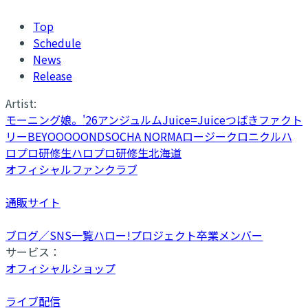
Top
Schedule
News
Release
Artist:
モーニング娘。'26
アンジュルム
Juice=Juice
つばきファクト
リー
BEYOOOOONDS
OCHA NORMA
ロージークロニクル
ハ
ロプロ研修生
ハロプロ研修生北海道
オフィシャルファンクラブ
通販サイト
ブログ／SNS一覧
ハロー!プロジェクト卒業メンバー
サービス：
オフィシャルショップ
ライブ配信