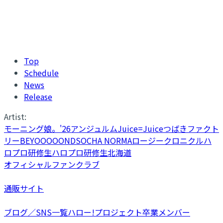
Top
Schedule
News
Release
Artist:
モーニング娘。'26
アンジュルム
Juice=Juice
つばきファクト
リー
BEYOOOOONDS
OCHA NORMA
ロージークロニクル
ハ
ロプロ研修生
ハロプロ研修生北海道
オフィシャルファンクラブ
通販サイト
ブログ／SNS一覧
ハロー!プロジェクト卒業メンバー