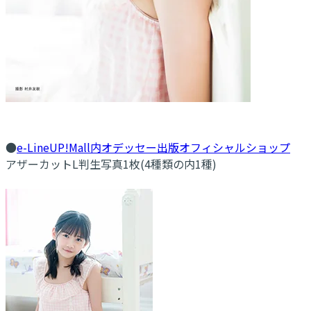
●
e-LineUP!Mall内オデッセー出版オフィシャルショップ
アザーカットL判生写真1枚(4種類の内1種)