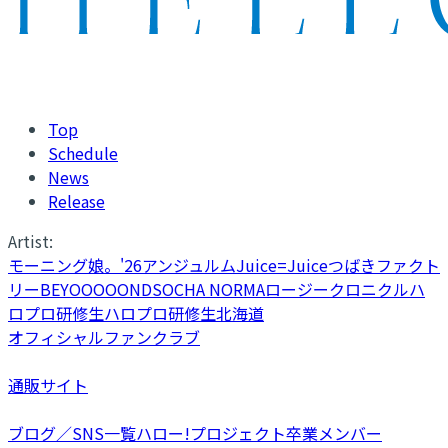
Top
Schedule
News
Release
Artist:
モーニング娘。'26
アンジュルム
Juice=Juice
つばきファクト
リー
BEYOOOOONDS
OCHA NORMA
ロージークロニクル
ハ
ロプロ研修生
ハロプロ研修生北海道
オフィシャルファンクラブ
通販サイト
ブログ／SNS一覧
ハロー!プロジェクト卒業メンバー