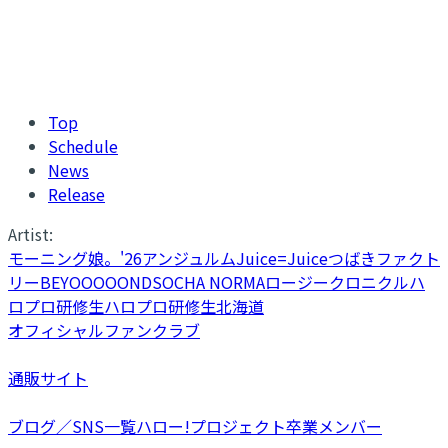
Top
Schedule
News
Release
Artist:
モーニング娘。'26
アンジュルム
Juice=Juice
つばきファクト
リー
BEYOOOOONDS
OCHA NORMA
ロージークロニクル
ハ
ロプロ研修生
ハロプロ研修生北海道
オフィシャルファンクラブ
通販サイト
ブログ／SNS一覧
ハロー!プロジェクト卒業メンバー