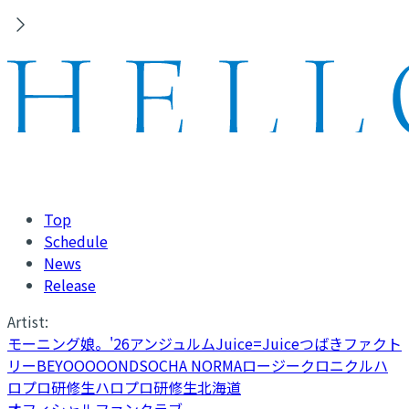
Top
Schedule
News
Release
Artist:
モーニング娘。'26
アンジュルム
Juice=Juice
つばきファクト
リー
BEYOOOOONDS
OCHA NORMA
ロージークロニクル
ハ
ロプロ研修生
ハロプロ研修生北海道
オフィシャルファンクラブ