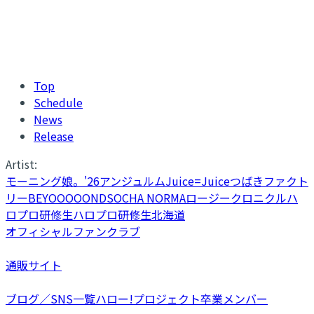
Top
Schedule
News
Release
Artist:
モーニング娘。'26
アンジュルム
Juice=Juice
つばきファクト
リー
BEYOOOOONDS
OCHA NORMA
ロージークロニクル
ハ
ロプロ研修生
ハロプロ研修生北海道
オフィシャルファンクラブ
通販サイト
ブログ／SNS一覧
ハロー!プロジェクト卒業メンバー