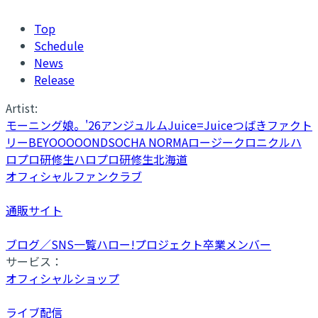
Top
Schedule
News
Release
Artist:
モーニング娘。'26
アンジュルム
Juice=Juice
つばきファクト
リー
BEYOOOOONDS
OCHA NORMA
ロージークロニクル
ハ
ロプロ研修生
ハロプロ研修生北海道
オフィシャルファンクラブ
通販サイト
ブログ／SNS一覧
ハロー!プロジェクト卒業メンバー
サービス：
オフィシャルショップ
ライブ配信