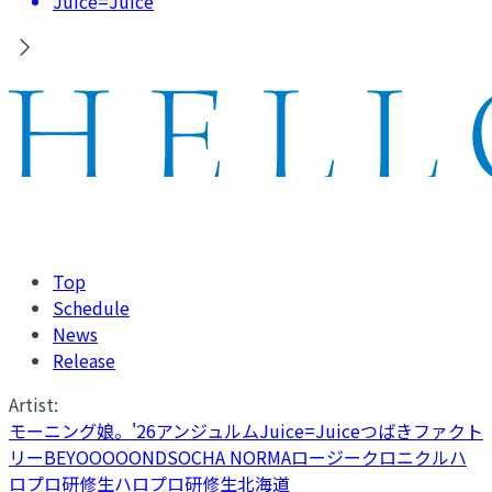
Juice=Juice
Top
Schedule
News
Release
Artist:
モーニング娘。'26
アンジュルム
Juice=Juice
つばきファクト
リー
BEYOOOOONDS
OCHA NORMA
ロージークロニクル
ハ
ロプロ研修生
ハロプロ研修生北海道