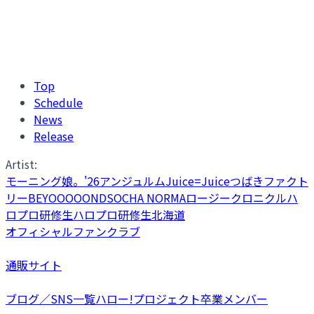
Top
Schedule
News
Release
Artist:
モーニング娘。'26
アンジュルム
Juice=Juice
つばきファクト
リー
BEYOOOOONDS
OCHA NORMA
ロージークロニクル
ハ
ロプロ研修生
ハロプロ研修生北海道
オフィシャルファンクラブ
通販サイト
ブログ／SNS一覧
ハロー!プロジェクト卒業メンバー