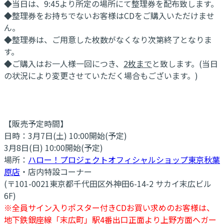
◆当日は、9:45より所定の場所にて整理券を配布致します。
◆整理券をお持ちでないお客様はCDをご購入いただけませ
ん。
◆整理券は、ご用意した枚数がなくなり次第終了となりま
す。
◆ご購入はお一人様一回につき、
2枚まで
と致します。(当日
の状況により変更させていただく場合もございます。)
【販売予定時間】
日時：3月7日(土) 10:00開始(予定)
3月8日(日) 10:00開始(予定)
場所：
ハロー！プロジェクトオフィシャルショップ東京秋葉
原店
・店内特設コーナー
(〒101-0021東京都千代田区外神田6-14-2 サカイ末広ビル
6F)
※全員サイン入りポスター付きCDお買い求めのお客様は、
地下鉄銀座線「末広町」駅4番出口正面より上野方面へガー