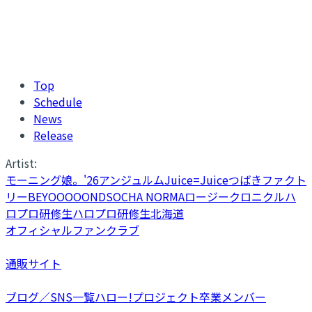
Top
Schedule
News
Release
Artist:
モーニング娘。'26
アンジュルム
Juice=Juice
つばきファクト
リー
BEYOOOOONDS
OCHA NORMA
ロージークロニクル
ハ
ロプロ研修生
ハロプロ研修生北海道
オフィシャルファンクラブ
通販サイト
ブログ／SNS一覧
ハロー!プロジェクト卒業メンバー