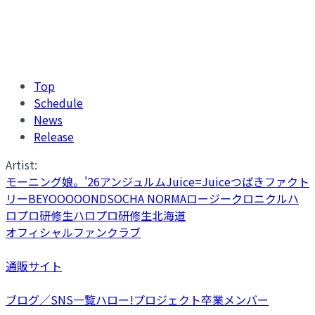
Top
Schedule
News
Release
Artist:
モーニング娘。'26
アンジュルム
Juice=Juice
つばきファクト
リー
BEYOOOOONDS
OCHA NORMA
ロージークロニクル
ハ
ロプロ研修生
ハロプロ研修生北海道
オフィシャルファンクラブ
通販サイト
ブログ／SNS一覧
ハロー!プロジェクト卒業メンバー