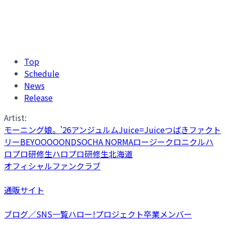
Top
Schedule
News
Release
Artist:
モーニング娘。'26
アンジュルム
Juice=Juice
つばきファクト
リー
BEYOOOOONDS
OCHA NORMA
ロージークロニクル
ハ
ロプロ研修生
ハロプロ研修生北海道
オフィシャルファンクラブ
通販サイト
ブログ／SNS一覧
ハロー!プロジェクト卒業メンバー