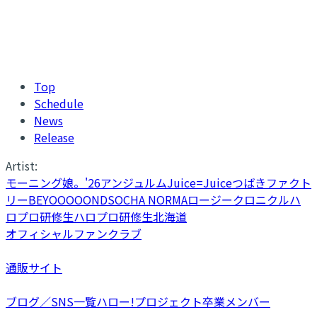
Top
Schedule
News
Release
Artist:
モーニング娘。'26
アンジュルム
Juice=Juice
つばきファクト
リー
BEYOOOOONDS
OCHA NORMA
ロージークロニクル
ハ
ロプロ研修生
ハロプロ研修生北海道
オフィシャルファンクラブ
通販サイト
ブログ／SNS一覧
ハロー!プロジェクト卒業メンバー