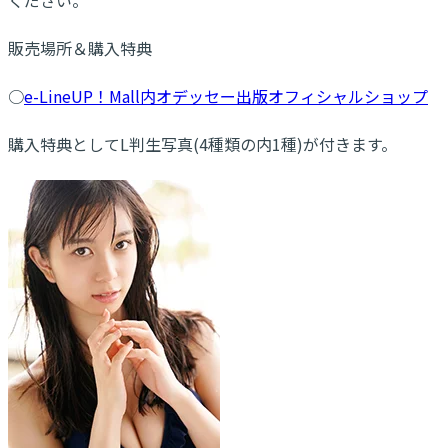
販売場所＆購入特典
○
e-LineUP！Mall内オデッセー出版オフィシャルショップ
購入特典としてL判生写真(4種類の内1種)が付きます。