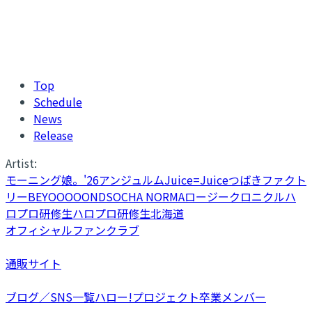
Top
Schedule
News
Release
Artist:
モーニング娘。'26
アンジュルム
Juice=Juice
つばきファクト
リー
BEYOOOOONDS
OCHA NORMA
ロージークロニクル
ハ
ロプロ研修生
ハロプロ研修生北海道
オフィシャルファンクラブ
通販サイト
ブログ／SNS一覧
ハロー!プロジェクト卒業メンバー