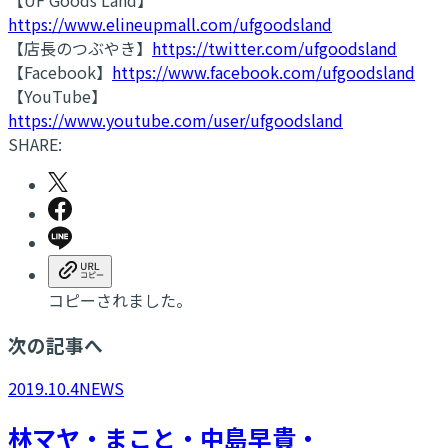
https://www.elineupmall.com/ufgoodsland
【店長のつぶやき】
https://twitter.com/ufgoodsland
【Facebook】
https://www.facebook.com/ufgoodsland
【YouTube】
https://www.youtube.com/user/ufgoodsland
SHARE:
コピーされました。
次の記事へ
2019.10.4
NEWS
林マヤ・まこと・中島早貴・