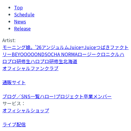
Top
Schedule
News
Release
Artist:
モーニング娘。'26
アンジュルム
Juice=Juice
つばきファクト
リー
BEYOOOOONDS
OCHA NORMA
ロージークロニクル
ハ
ロプロ研修生
ハロプロ研修生北海道
オフィシャルファンクラブ
通販サイト
ブログ／SNS一覧
ハロー!プロジェクト卒業メンバー
サービス：
オフィシャルショップ
ライブ配信