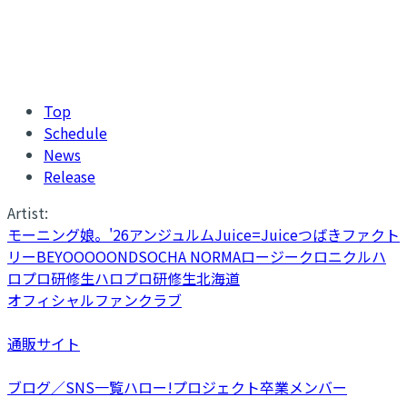
Top
Schedule
News
Release
Artist:
モーニング娘。'26
アンジュルム
Juice=Juice
つばきファクト
リー
BEYOOOOONDS
OCHA NORMA
ロージークロニクル
ハ
ロプロ研修生
ハロプロ研修生北海道
オフィシャルファンクラブ
通販サイト
ブログ／SNS一覧
ハロー!プロジェクト卒業メンバー