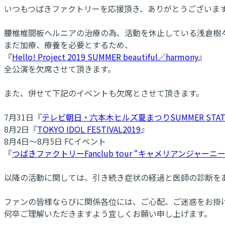
いつもつばきファクトリーを応援頂き、ありがとうございま
腰椎椎間板ヘルニアの治療の為、活動を休止している浅倉樹
まだ加療、療養を必要とするため、
『
Hello! Project 2019 SUMMER beautiful／harmony
』
全公演を欠席させて頂きます。
また、併せて下記のイベントも欠席とさせて頂きます。
7月31日『
テレビ朝日・六本木ヒルズ夏まつりSUMMER STAT
8月2日『
TOKYO IDOL FESTIVAL2019
』
8月4日〜8月5日 FCイベント
『
つばきファクトリーFanclub tour “キャメリアンジャーニー”
以降の活動に関しては、引き続き症状の経過と医師の診断を
ファンの皆様ならびに関係各位には、ご心配、ご迷惑をお掛
何卒ご理解いただきますよう宜しくお願い申し上げます。