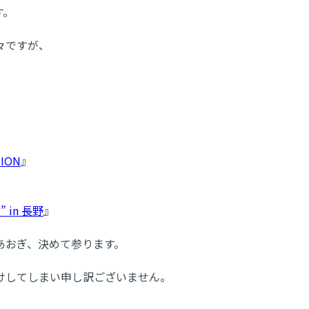
す。
々ですが、
ION
』
 in 長野
』
あおぎ、決めて参ります。
けしてしまい申し訳ございません。