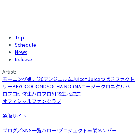
Top
Schedule
News
Release
Artist:
モーニング娘。'26
アンジュルム
Juice=Juice
つばきファクト
リー
BEYOOOOONDS
OCHA NORMA
ロージークロニクル
ハ
ロプロ研修生
ハロプロ研修生北海道
オフィシャルファンクラブ
通販サイト
ブログ／SNS一覧
ハロー!プロジェクト卒業メンバー