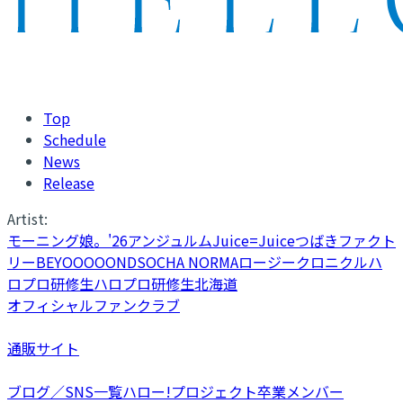
Top
Schedule
News
Release
Artist:
モーニング娘。'26
アンジュルム
Juice=Juice
つばきファクト
リー
BEYOOOOONDS
OCHA NORMA
ロージークロニクル
ハ
ロプロ研修生
ハロプロ研修生北海道
オフィシャルファンクラブ
通販サイト
ブログ／SNS一覧
ハロー!プロジェクト卒業メンバー