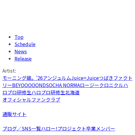
Top
Schedule
News
Release
Artist:
モーニング娘。'26
アンジュルム
Juice=Juice
つばきファクト
リー
BEYOOOOONDS
OCHA NORMA
ロージークロニクル
ハ
ロプロ研修生
ハロプロ研修生北海道
オフィシャルファンクラブ
通販サイト
ブログ／SNS一覧
ハロー!プロジェクト卒業メンバー