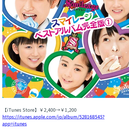
【iTunes Store】￥2,400→￥1,200
https://itunes.apple.com/jp/album/528168545?
app=itunes