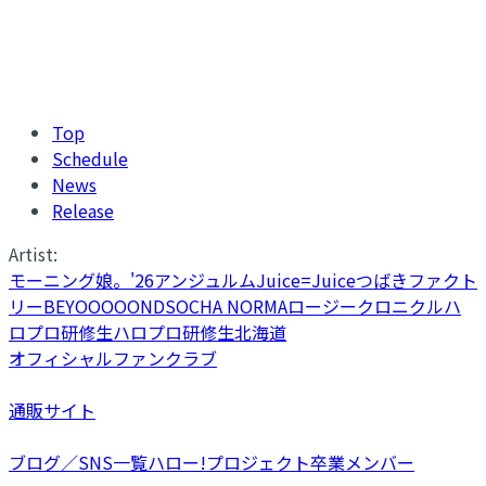
Top
Schedule
News
Release
Artist:
モーニング娘。'26
アンジュルム
Juice=Juice
つばきファクト
リー
BEYOOOOONDS
OCHA NORMA
ロージークロニクル
ハ
ロプロ研修生
ハロプロ研修生北海道
オフィシャルファンクラブ
通販サイト
ブログ／SNS一覧
ハロー!プロジェクト卒業メンバー