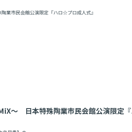
MiX〜 日本特殊陶業市民会館公演限定『ハロ☆プロ成人式』
R 〜DE-HA MiX〜 日本特殊陶業市民会館公