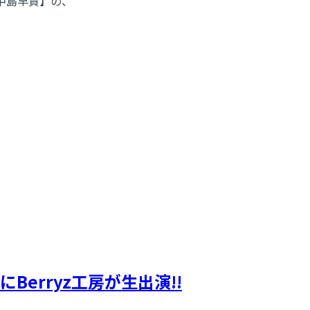
 中島早貴】の、
erryz工房が生出演!!