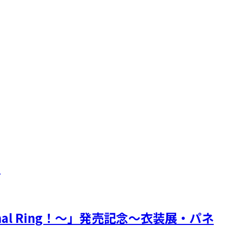
！
inal Ring！～」発売記念～衣装展・パネ