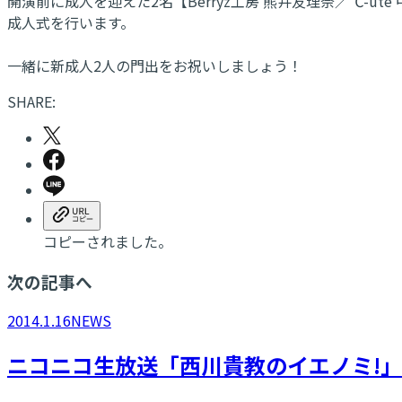
開演前に成人を迎えた2名【Berryz工房 熊井友理奈／℃-ute
成人式を行います。
一緒に新成人2人の門出をお祝いしましょう！
SHARE:
コピーされました。
次の記事へ
2014.1.16
NEWS
ニコニコ生放送「西川貴教のイエノミ!」にB