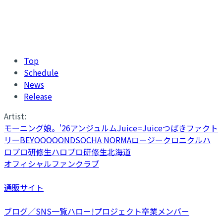
Top
Schedule
News
Release
Artist:
モーニング娘。'26
アンジュルム
Juice=Juice
つばきファクト
リー
BEYOOOOONDS
OCHA NORMA
ロージークロニクル
ハ
ロプロ研修生
ハロプロ研修生北海道
オフィシャルファンクラブ
通販サイト
ブログ／SNS一覧
ハロー!プロジェクト卒業メンバー