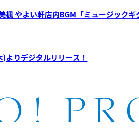
・川嶋美楓 やよい軒店内BGM「ミュージック
(木)よりデジタルリリース！