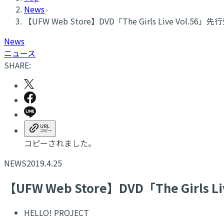
News
【UFW Web Store】DVD「The Girls Live Vol.
News
ニュース
SHARE:
コピーされました。
NEWS
2019.4.25
【UFW Web Store】DVD「The Girl
HELLO! PROJECT