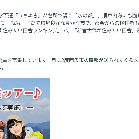
名水百選「うちぬき」が各所で湧く「水の都」。瀬戸内海にも面
充実。就労・子育て環境良好な豊かな市で、都会からの移住者
年版 住みたい田舎ランキング」で、「若者世代が住みたい田舎」
料)の会員を募集しています。月に2度西条市の情報が送られてく
ら。