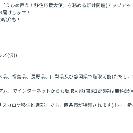
に、「えひめ西条！移住応援大使」を務める新井愛瞳(アップアッ
お届けします！
の紹介も！
ズ(仮))
木県、福島県、長野県、山梨県及び静岡県で聴取可能(ただし
プレミアム」でインターネットからも聴取可能(関東1都6県は無料
れる「スカロケ移住推進部」でも、西条市が特集されます(川村・新