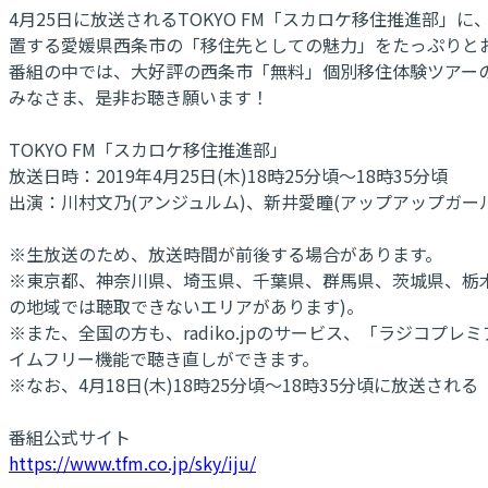
4月25日に放送されるTOKYO FM「スカロケ移住推進部」
置する愛媛県西条市の「移住先としての魅力」をたっぷりと
番組の中では、大好評の西条市「無料」個別移住体験ツアー
みなさま、是非お聴き願います！
TOKYO FM「スカロケ移住推進部」
放送日時：2019年4月25日(木)18時25分頃～18時35分頃
出演：川村文乃(アンジュルム)、新井愛瞳(アップアップガール
※生放送のため、放送時間が前後する場合があります。
※東京都、神奈川県、埼玉県、千葉県、群馬県、茨城県、栃
の地域では聴取できないエリアがあります)。
※また、全国の方も、radiko.jpのサービス、「ラジコ
イムフリー機能で聴き直しができます。
※なお、4月18日(木)18時25分頃～18時35分頃に放送さ
番組公式サイト
https://www.tfm.co.jp/sky/iju/