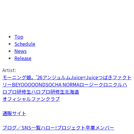
Top
Schedule
News
Release
Artist:
モーニング娘。'26
アンジュルム
Juice=Juice
つばきファクト
リー
BEYOOOOONDS
OCHA NORMA
ロージークロニクル
ハ
ロプロ研修生
ハロプロ研修生北海道
オフィシャルファンクラブ
通販サイト
ブログ／SNS一覧
ハロー!プロジェクト卒業メンバー