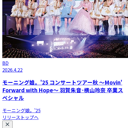
BD
2026.4.22
モーニング娘。'25 コンサートツアー秋 ～Movin'
Forward with Hope～ 羽賀朱音･横山玲奈 卒業ス
ペシャル
モーニング娘。'25
リリーストップへ