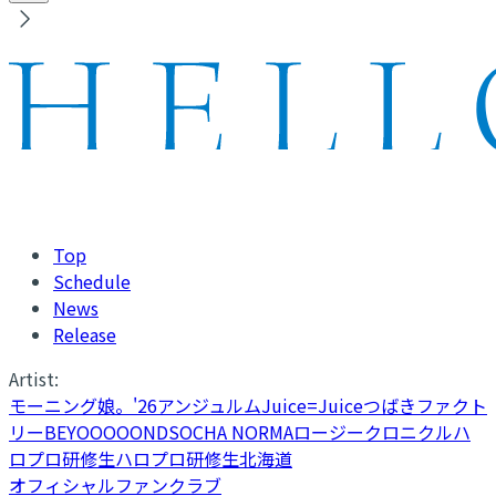
Top
Schedule
News
Release
Artist:
モーニング娘。'26
アンジュルム
Juice=Juice
つばきファクト
リー
BEYOOOOONDS
OCHA NORMA
ロージークロニクル
ハ
ロプロ研修生
ハロプロ研修生北海道
オフィシャルファンクラブ