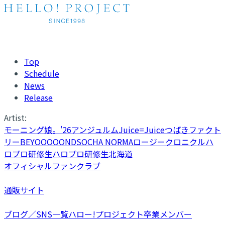
Top
Schedule
News
Release
Artist:
モーニング娘。'26
アンジュルム
Juice=Juice
つばきファクト
リー
BEYOOOOONDS
OCHA NORMA
ロージークロニクル
ハ
ロプロ研修生
ハロプロ研修生北海道
オフィシャルファンクラブ
通販サイト
ブログ／SNS一覧
ハロー!プロジェクト卒業メンバー