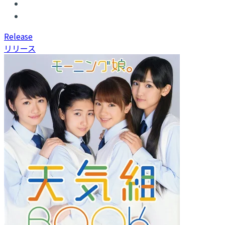
R
elease
リリース