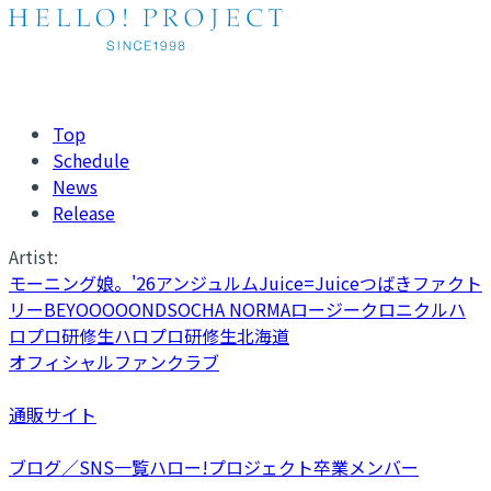
Top
Schedule
News
Release
Artist:
モーニング娘。'26
アンジュルム
Juice=Juice
つばきファクト
リー
BEYOOOOONDS
OCHA NORMA
ロージークロニクル
ハ
ロプロ研修生
ハロプロ研修生北海道
オフィシャルファンクラブ
通販サイト
ブログ／SNS一覧
ハロー!プロジェクト卒業メンバー