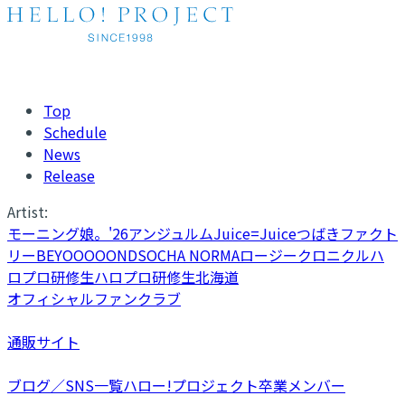
Top
Schedule
News
Release
Artist:
モーニング娘。'26
アンジュルム
Juice=Juice
つばきファクト
リー
BEYOOOOONDS
OCHA NORMA
ロージークロニクル
ハ
ロプロ研修生
ハロプロ研修生北海道
オフィシャルファンクラブ
通販サイト
ブログ／SNS一覧
ハロー!プロジェクト卒業メンバー