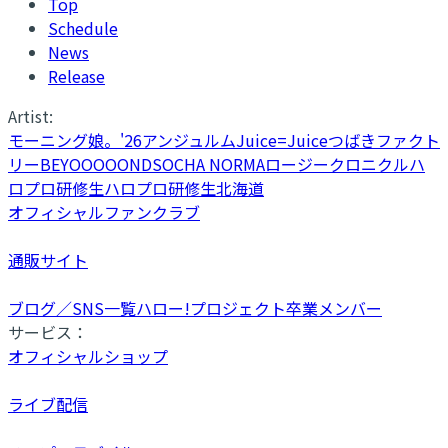
Top
Schedule
News
Release
Artist:
モーニング娘。'26
アンジュルム
Juice=Juice
つばきファクト
リー
BEYOOOOONDS
OCHA NORMA
ロージークロニクル
ハ
ロプロ研修生
ハロプロ研修生北海道
オフィシャルファンクラブ
通販サイト
ブログ／SNS一覧
ハロー!プロジェクト卒業メンバー
サービス：
オフィシャルショップ
ライブ配信