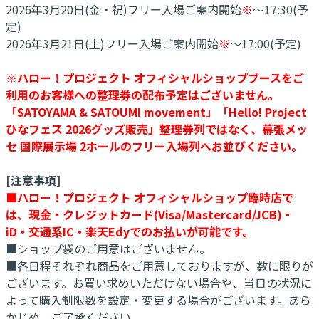
2026年3月20日(金・祝)フリー入場ご案内開始
※
～17:30(予
定)
2026年3月21日(土)フリー入場ご案内開始
※
～17:00(予定)
※ハロー！プロジェクト オフィシャルショップブースをご
利用のお客様への整理券の配布予定はございません。
「SATOYAMA & SATOUMI movement」「Hello! Project
ひなフェス 2026グッズ販売」整理券列ではなく、幕張メッ
セ 国際展示場 2ホールのフリー入場列へお並びください。
[注意事項]
■ハロー！プロジェクト オフィシャルショップ臨時店で
は、現金・クレジットカード(Visa/Mastercard/JCB)・
iD・交通系IC・楽天Edyでのお払いが可能です。
■ショップ袋のご用意はございません。
■各日程それぞれ商品をご用意しておりますが、数に限りが
ございます。お買い求めいただけない場合や、当日の状況に
よって購入制限数を設定・変更する場合がございます。あら
かじめ、ご了承ください。