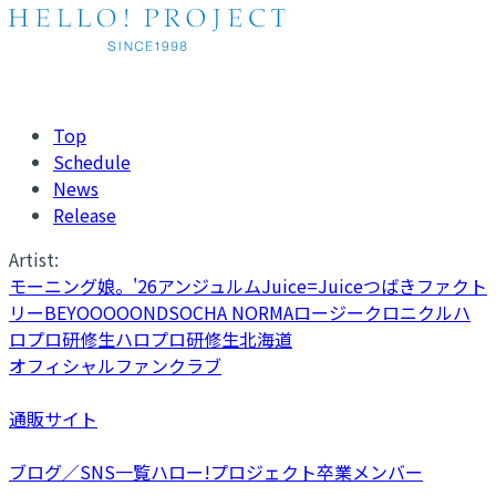
Top
Schedule
News
Release
Artist:
モーニング娘。'26
アンジュルム
Juice=Juice
つばきファクト
リー
BEYOOOOONDS
OCHA NORMA
ロージークロニクル
ハ
ロプロ研修生
ハロプロ研修生北海道
オフィシャルファンクラブ
通販サイト
ブログ／SNS一覧
ハロー!プロジェクト卒業メンバー