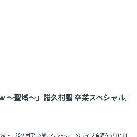
 Show ～聖域～」譜久村聖 卒業スペシャル』
ow ～聖域～」譜久村聖 卒業スペシャル」のライブ音源を5月15日