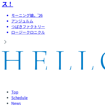
ス！
モーニング娘。'26
アンジュルム
つばきファクトリー
ロージークロニクル
Top
Schedule
News