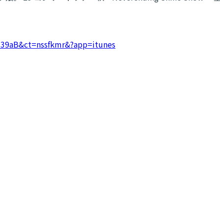
1l39aB&ct=nssfkmr&?app=itunes