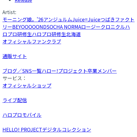
Artist:
モーニング娘。'26
アンジュルム
Juice=Juice
つばきファクト
リー
BEYOOOOONDS
OCHA NORMA
ロージークロニクル
ハ
ロプロ研修生
ハロプロ研修生北海道
オフィシャルファンクラブ
通販サイト
ブログ／SNS一覧
ハロー!プロジェクト卒業メンバー
サービス：
オフィシャルショップ
ライブ配信
ハロプロモバイル
HELLO! PROJECTデジタルコレクション