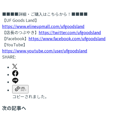
■■■■詳細・ご購入はこちらから！■■■■
【UF Goods Land】
https://www.elineupmall.com/ufgoodsland
【店長のつぶやき】
https://twitter.com/ufgoodsland
【Facebook】
https://www.facebook.com/ufgoodsland
【YouTube】
https://www.youtube.com/user/ufgoodsland
SHARE:
コピーされました。
次の記事へ