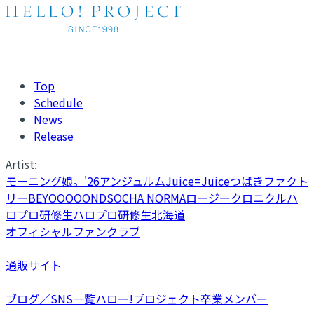
Top
Schedule
News
Release
Artist:
モーニング娘。'26
アンジュルム
Juice=Juice
つばきファクト
リー
BEYOOOOONDS
OCHA NORMA
ロージークロニクル
ハ
ロプロ研修生
ハロプロ研修生北海道
オフィシャルファンクラブ
通販サイト
ブログ／SNS一覧
ハロー!プロジェクト卒業メンバー