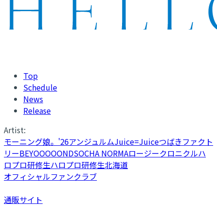
Top
Schedule
News
Release
Artist:
モーニング娘。'26
アンジュルム
Juice=Juice
つばきファクト
リー
BEYOOOOONDS
OCHA NORMA
ロージークロニクル
ハ
ロプロ研修生
ハロプロ研修生北海道
オフィシャルファンクラブ
通販サイト