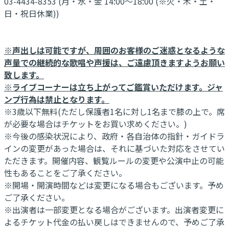
03-4434-8353 (月・水・金 14:00～18:00 (※火・木・土・
日・祝日休業))
※声出しは可能ですが、周囲のお客様のご迷惑となるような
声量での継続的な歌唱や声援は、ご遠慮頂きますようお願い
致します。
※ライブコーナーは立ち上がってご鑑賞いただけます。ジャ
ンプ行為は禁止となります。
※3歳以下無料(ただし保護者1名に対し1名まで膝の上で。席
が必要な場合はチケットをお買い求めください。)
※今後の感染状況により、政府・各自治体の指針・ガイドラ
インの変更があった場合は、それに基づいた対応をさせてい
ただきます。開催内容、観覧ルールの変更や公演中止の可能
性もあることをご了承ください。
※開場・開演時間などは変更になる場合もございます。予め
ご了承ください。
※出演者は一部変更となる場合がございます。出演者変更に
よるチケット代金の払い戻しはできませんので、予めご了承