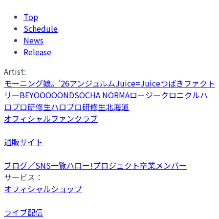
Top
Schedule
News
Release
Artist:
モーニング娘。'26
アンジュルム
Juice=Juice
つばきファクト
リー
BEYOOOOONDS
OCHA NORMA
ロージークロニクル
ハ
ロプロ研修生
ハロプロ研修生北海道
オフィシャルファンクラブ
通販サイト
ブログ／SNS一覧
ハロー!プロジェクト卒業メンバー
サービス：
オフィシャルショップ
ライブ配信