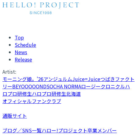
Top
Schedule
News
Release
Artist:
モーニング娘。'26
アンジュルム
Juice=Juice
つばきファクト
リー
BEYOOOOONDS
OCHA NORMA
ロージークロニクル
ハ
ロプロ研修生
ハロプロ研修生北海道
オフィシャルファンクラブ
通販サイト
ブログ／SNS一覧
ハロー!プロジェクト卒業メンバー