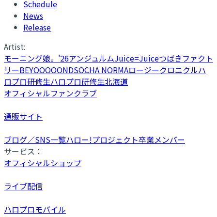
Schedule
News
Release
Artist:
モーニング娘。'26
アンジュルム
Juice=Juice
つばきファクト
リー
BEYOOOOONDS
OCHA NORMA
ロージークロニクル
ハ
ロプロ研修生
ハロプロ研修生北海道
オフィシャルファンクラブ
通販サイト
ブログ／SNS一覧
ハロー!プロジェクト卒業メンバー
サービス：
オフィシャルショップ
ライブ配信
ハロプロモバイル