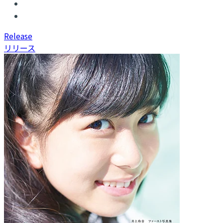
R
elease
リリース