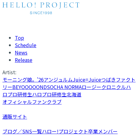
Top
Schedule
News
Release
Artist:
モーニング娘。'26
アンジュルム
Juice=Juice
つばきファクト
リー
BEYOOOOONDS
OCHA NORMA
ロージークロニクル
ハ
ロプロ研修生
ハロプロ研修生北海道
オフィシャルファンクラブ
通販サイト
ブログ／SNS一覧
ハロー!プロジェクト卒業メンバー