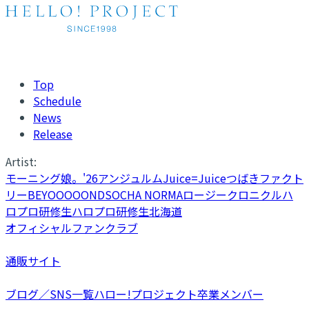
Top
Schedule
News
Release
Artist:
モーニング娘。'26
アンジュルム
Juice=Juice
つばきファクト
リー
BEYOOOOONDS
OCHA NORMA
ロージークロニクル
ハ
ロプロ研修生
ハロプロ研修生北海道
オフィシャルファンクラブ
通販サイト
ブログ／SNS一覧
ハロー!プロジェクト卒業メンバー