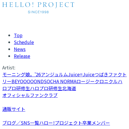
Top
Schedule
News
Release
Artist:
モーニング娘。'26
アンジュルム
Juice=Juice
つばきファクト
リー
BEYOOOOONDS
OCHA NORMA
ロージークロニクル
ハ
ロプロ研修生
ハロプロ研修生北海道
オフィシャルファンクラブ
通販サイト
ブログ／SNS一覧
ハロー!プロジェクト卒業メンバー