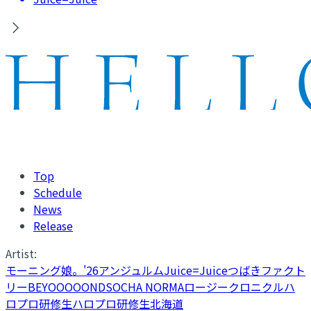
Top
Schedule
News
Release
Artist:
モーニング娘。'26
アンジュルム
Juice=Juice
つばきファクト
リー
BEYOOOOONDS
OCHA NORMA
ロージークロニクル
ハ
ロプロ研修生
ハロプロ研修生北海道