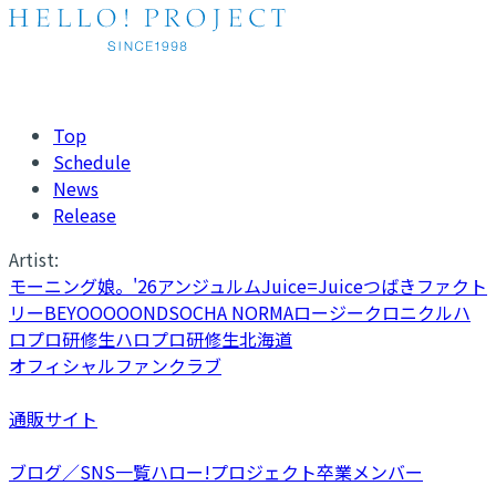
Top
Schedule
News
Release
Artist:
モーニング娘。'26
アンジュルム
Juice=Juice
つばきファクト
リー
BEYOOOOONDS
OCHA NORMA
ロージークロニクル
ハ
ロプロ研修生
ハロプロ研修生北海道
オフィシャルファンクラブ
通販サイト
ブログ／SNS一覧
ハロー!プロジェクト卒業メンバー