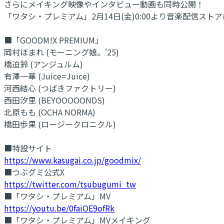
さらにメイキング映像やインタビュー動画も同時公開！
「ワタシ・プレミアム」2月14日(金)0:00より音楽配信スト
■「GOODM!X PREMIUM」
岡村ほまれ (モーニング娘。'25)
橋迫鈴 (アンジュルム)
有澤一華 (Juice=Juice)
河西結心 (つばきファクトリー)
西田汐里 (BEYOOOOONDS)
北原もも (OCHA NORMA)
橋田歩果 (ロージークロニクル)
■特設サイト
https://www.kasugai.co.jp/goodmix/
■つぶグミ公式X
https://twitter.com/tsubugumi_tw
■「ワタシ・プレミアム」MV
https://youtu.be/0faiOE9ofRk
■「ワタシ・プレミアム」MVメイキング