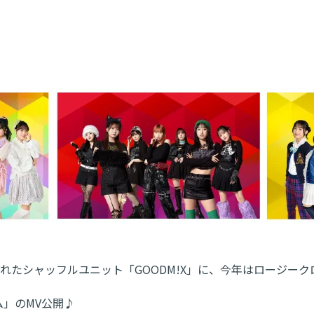
たシャッフルユニット「GOODM!X」に、今年はロージークロ
ム」のMV公開♪