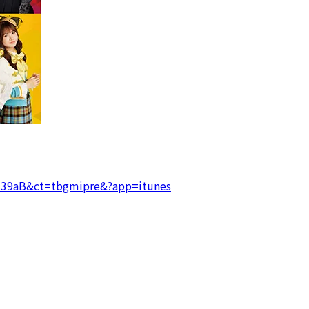
1l39aB&ct=tbgmipre&?app=itunes
。