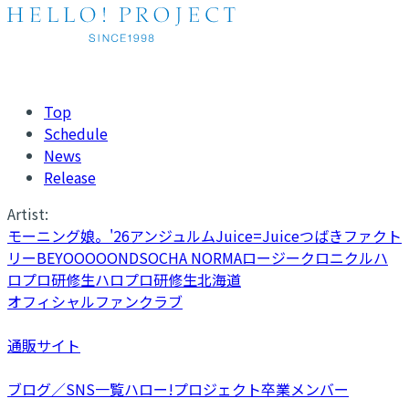
Top
Schedule
News
Release
Artist:
モーニング娘。'26
アンジュルム
Juice=Juice
つばきファクト
リー
BEYOOOOONDS
OCHA NORMA
ロージークロニクル
ハ
ロプロ研修生
ハロプロ研修生北海道
オフィシャルファンクラブ
通販サイト
ブログ／SNS一覧
ハロー!プロジェクト卒業メンバー