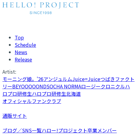
Top
Schedule
News
Release
Artist:
モーニング娘。'26
アンジュルム
Juice=Juice
つばきファクト
リー
BEYOOOOONDS
OCHA NORMA
ロージークロニクル
ハ
ロプロ研修生
ハロプロ研修生北海道
オフィシャルファンクラブ
通販サイト
ブログ／SNS一覧
ハロー!プロジェクト卒業メンバー