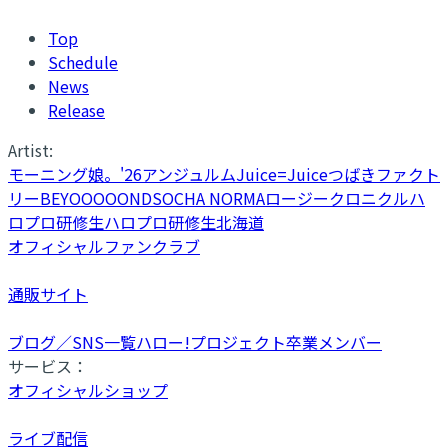
Top
Schedule
News
Release
Artist:
モーニング娘。'26
アンジュルム
Juice=Juice
つばきファクト
リー
BEYOOOOONDS
OCHA NORMA
ロージークロニクル
ハ
ロプロ研修生
ハロプロ研修生北海道
オフィシャルファンクラブ
通販サイト
ブログ／SNS一覧
ハロー!プロジェクト卒業メンバー
サービス：
オフィシャルショップ
ライブ配信