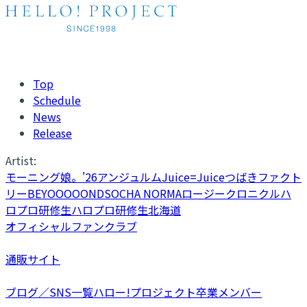
Top
Schedule
News
Release
Artist:
モーニング娘。'26
アンジュルム
Juice=Juice
つばきファクト
リー
BEYOOOOONDS
OCHA NORMA
ロージークロニクル
ハ
ロプロ研修生
ハロプロ研修生北海道
オフィシャルファンクラブ
通販サイト
ブログ／SNS一覧
ハロー!プロジェクト卒業メンバー