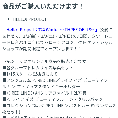
商品がご購入いただけます！
HELLO! PROJECT
「Hello! Project 2024 Winter ～THREE OF US～」
公演に
あわせて、2/2(金)・2/3(土)・2/4(日)の3日間、タワーレコ
ード仙台パルコ店にてハロー！プロジェクト オフィシャル
ショップが期間限定でオープンします！！
下記ショップオリジナル商品を販売予定です。
■各グループトレカサイズ写真セット
■1/15スケール 型抜きしおり
■アンジュルム ＜ RED LINE／ライフ イズ ビューティフ
ル！ ＞ フィギュアスタンドキーホルダー
■＜ RED LINE ＞A4クリアファイル＋2L写真
■＜ ライフ イズ ビューティフル！ ＞アクリルバッジ
■コレクション商品＜ RED LINE ＞ポストカード(ランダム2
枚セット)
■遠藤彩加里イラスト「Juice=Juice A5クリアファイル」