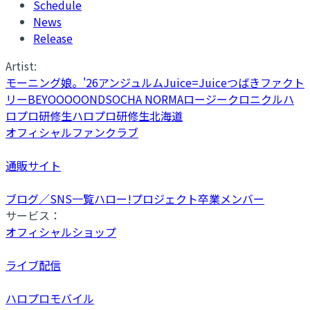
Schedule
News
Release
Artist:
モーニング娘。'26
アンジュルム
Juice=Juice
つばきファクト
リー
BEYOOOOONDS
OCHA NORMA
ロージークロニクル
ハ
ロプロ研修生
ハロプロ研修生北海道
オフィシャルファンクラブ
通販サイト
ブログ／SNS一覧
ハロー!プロジェクト卒業メンバー
サービス：
オフィシャルショップ
ライブ配信
ハロプロモバイル