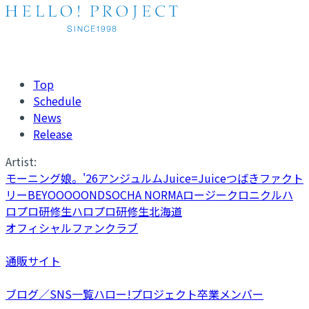
Top
Schedule
News
Release
Artist:
モーニング娘。'26
アンジュルム
Juice=Juice
つばきファクト
リー
BEYOOOOONDS
OCHA NORMA
ロージークロニクル
ハ
ロプロ研修生
ハロプロ研修生北海道
オフィシャルファンクラブ
通販サイト
ブログ／SNS一覧
ハロー!プロジェクト卒業メンバー