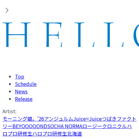
Top
Schedule
News
Release
Artist:
モーニング娘。'26
アンジュルム
Juice=Juice
つばきファクト
リー
BEYOOOOONDS
OCHA NORMA
ロージークロニクル
ハ
ロプロ研修生
ハロプロ研修生北海道