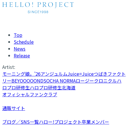
Top
Schedule
News
Release
Artist:
モーニング娘。'26
アンジュルム
Juice=Juice
つばきファクト
リー
BEYOOOOONDS
OCHA NORMA
ロージークロニクル
ハ
ロプロ研修生
ハロプロ研修生北海道
オフィシャルファンクラブ
通販サイト
ブログ／SNS一覧
ハロー!プロジェクト卒業メンバー