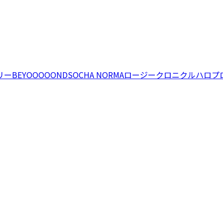
リー
BEYOOOOONDS
OCHA NORMA
ロージークロニクル
ハロプ